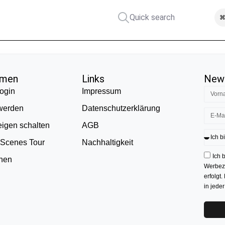
Quick search
⌘
hmen
Links
News
ogin
Impressum
 werden
Datenschutzerklärung
eigen schalten
AGB
 Scenes Tour
Nachhaltigkeit
Ich 
onen
Werbezw
erfolgt.
in jede