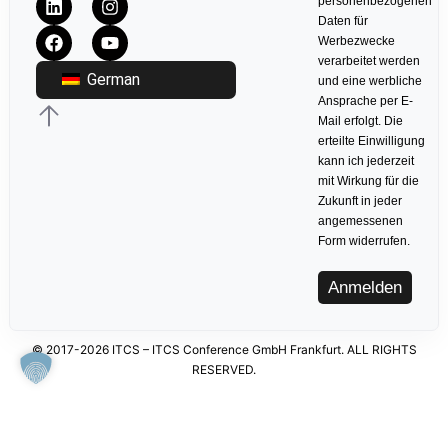
personenbezogenen
Daten für
Werbezwecke
verarbeitet werden
German
und eine werbliche
Ansprache per E-
Mail erfolgt. Die
erteilte Einwilligung
kann ich jederzeit
mit Wirkung für die
Zukunft in jeder
angemessenen
Form widerrufen.
Anmelden
© 2017-2026 ITCS – ITCS Conference GmbH Frankfurt. ALL RIGHTS
RESERVED.