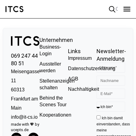
Quick search
Unternehmen
Business-
Links
Newsletter-
Login
069 247 44
Impressum
Anmeldung
80 51
Aussteller
Datenschutzerklärung
werden
Meisengasse
AGB
11
Stellenanzeigen
schalten
Nachhaltigkeit
60313
Behind the
Frankfurt am
Scenes Tour
Main
Kooperationen
info@it-cs.io
Ich bin damit
made with 💖 by
einverstanden, dass
ucepts.de
meine