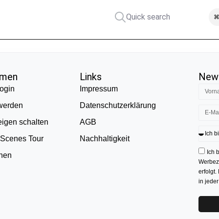
Quick search
⌘
hmen
Links
News
ogin
Impressum
 werden
Datenschutzerklärung
eigen schalten
AGB
 Scenes Tour
Nachhaltigkeit
Ich 
onen
Werbezw
erfolgt.
in jede