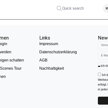
Quick search
⌘
hmen
Links
News
ogin
Impressum
 werden
Datenschutzerklärung
eigen schalten
AGB
 Scenes Tour
Nachhaltigkeit
Ich 
onen
Werbezw
erfolgt.
in jede