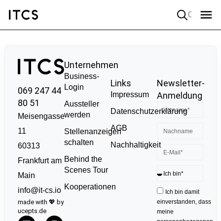
Quick search
Unternehmen
Business-
Links
Newsletter-
Login
069 247 44
Impressum
Anmeldung
80 51
Aussteller
Datenschutzerklärung
werden
Meisengasse
AGB
11
Stellenanzeigen
schalten
Nachhaltigkeit
60313
Behind the
Frankfurt am
Scenes Tour
Main
Kooperationen
info@it-cs.io
Ich bin damit
made with 💖 by
einverstanden, dass
ucepts.de
meine