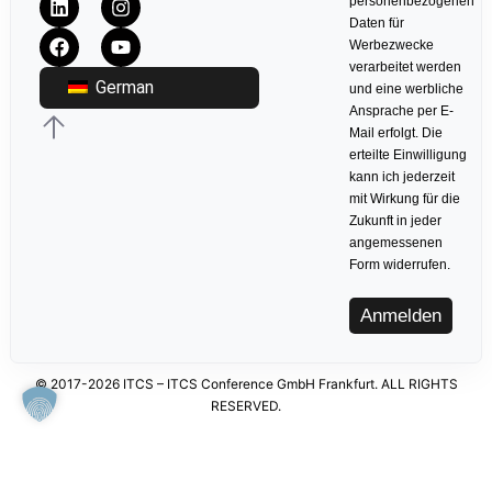
personenbezogenen
Daten für
Werbezwecke
verarbeitet werden
German
und eine werbliche
Ansprache per E-
Mail erfolgt. Die
erteilte Einwilligung
kann ich jederzeit
mit Wirkung für die
Zukunft in jeder
angemessenen
Form widerrufen.
Anmelden
© 2017-2026 ITCS – ITCS Conference GmbH Frankfurt. ALL RIGHTS
RESERVED.