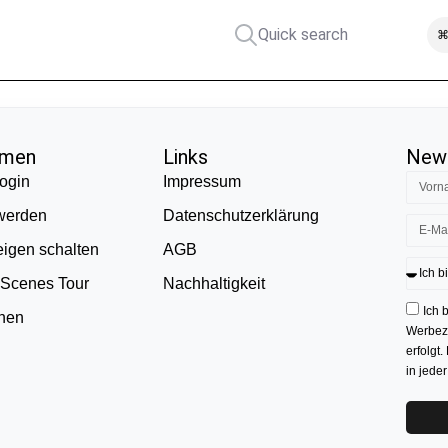
Quick search
⌘
hmen
Links
News
ogin
Impressum
 werden
Datenschutzerklärung
eigen schalten
AGB
 Scenes Tour
Nachhaltigkeit
Ich 
onen
Werbezw
erfolgt.
in jede