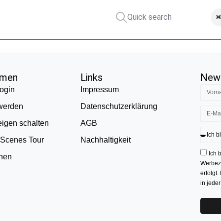
Quick search
⌘
hmen
Links
News
ogin
Impressum
 werden
Datenschutzerklärung
eigen schalten
AGB
 Scenes Tour
Nachhaltigkeit
Ich 
onen
Werbezw
erfolgt.
in jede