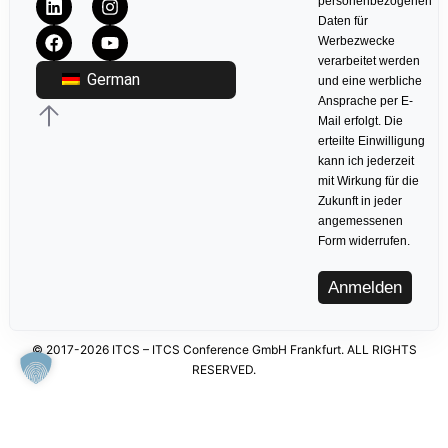
personenbezogenen
Daten für
Werbezwecke
verarbeitet werden
German
und eine werbliche
Ansprache per E-
Mail erfolgt. Die
erteilte Einwilligung
kann ich jederzeit
mit Wirkung für die
Zukunft in jeder
angemessenen
Form widerrufen.
Anmelden
© 2017-2026 ITCS – ITCS Conference GmbH Frankfurt. ALL RIGHTS
RESERVED.