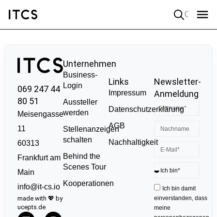
Quick search
Unternehmen
Business-
Links
Newsletter-
Login
069 247 44
Impressum
Anmeldung
80 51
Aussteller
Datenschutzerklärung
werden
Meisengasse
AGB
11
Stellenanzeigen
schalten
Nachhaltigkeit
60313
Behind the
Frankfurt am
Scenes Tour
Main
Kooperationen
info@it-cs.io
Ich bin damit
made with 💖 by
einverstanden, dass
ucepts.de
meine