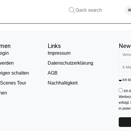
Quick search
⌘
hmen
Links
News
ogin
Impressum
 werden
Datenschutzerklärung
eigen schalten
AGB
 Scenes Tour
Nachhaltigkeit
Ich 
onen
Werbezw
erfolgt.
in jede