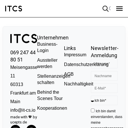
Quick search
Unternehmen
Business-
Links
Newsletter-
Login
069 247 44
Impressum
Anmeldung
80 51
Aussteller
Datenschutzerklärung
werden
Meisengasse
AGB
11
Stellenanzeigen
schalten
Nachhaltigkeit
60313
Behind the
Frankfurt am
Scenes Tour
Main
Kooperationen
info@it-cs.io
Ich bin damit
made with 💖 by
einverstanden, dass
ucepts.de
meine