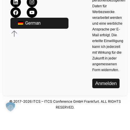
personenbezogenen
Daten für
Werbezwecke
verarbeitet werden
German
und eine werbliche
Ansprache per E-
Mail erfolgt. Die
erteilte Einwilligung
kann ich jederzeit
mit Wirkung für die
Zukunft in jeder
angemessenen
Form widerrufen.
Anmelden
© 2017-2026 ITCS – ITCS Conference GmbH Frankfurt. ALL RIGHTS
RESERVED.