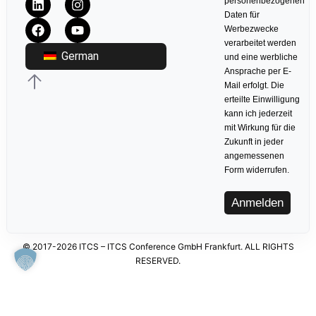
personenbezogenen
Daten für
Werbezwecke
verarbeitet werden
German
und eine werbliche
Ansprache per E-
Mail erfolgt. Die
erteilte Einwilligung
kann ich jederzeit
mit Wirkung für die
Zukunft in jeder
angemessenen
Form widerrufen.
Anmelden
© 2017-2026 ITCS – ITCS Conference GmbH Frankfurt. ALL RIGHTS
RESERVED.