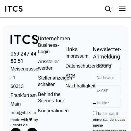
Quick search
Unternehmen
Business-
Links
Newsletter-
Login
069 247 44
Impressum
Anmeldung
80 51
Aussteller
Datenschutzerklärung
werden
Meisengasse
AGB
11
Stellenanzeigen
schalten
Nachhaltigkeit
60313
Behind the
Frankfurt am
Scenes Tour
Main
Kooperationen
info@it-cs.io
Ich bin damit
made with 💖 by
einverstanden, dass
ucepts.de
meine