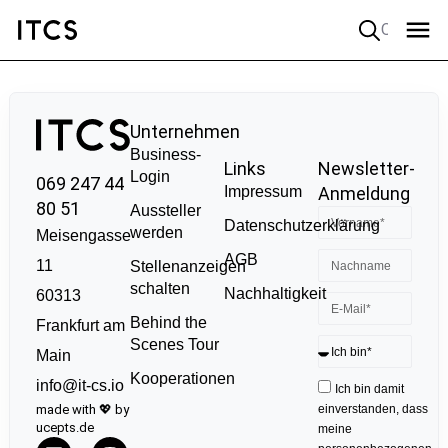
Quick search
Unternehmen
Business-
Links
Newsletter-
Login
069 247 44
Impressum
Anmeldung
80 51
Aussteller
Datenschutzerklärung
werden
Meisengasse
AGB
11
Stellenanzeigen
schalten
Nachhaltigkeit
60313
Behind the
Frankfurt am
Scenes Tour
Main
Kooperationen
info@it-cs.io
Ich bin damit
made with 💖 by
einverstanden, dass
ucepts.de
meine