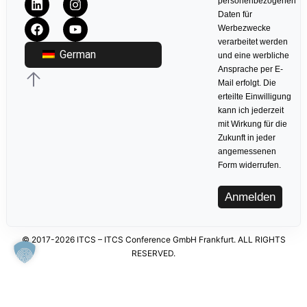
personenbezogenen
Daten für
Werbezwecke
verarbeitet werden
German
und eine werbliche
Ansprache per E-
Mail erfolgt. Die
erteilte Einwilligung
kann ich jederzeit
mit Wirkung für die
Zukunft in jeder
angemessenen
Form widerrufen.
Anmelden
© 2017-2026 ITCS – ITCS Conference GmbH Frankfurt. ALL RIGHTS
RESERVED.