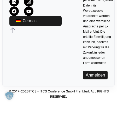
personenbezogenen
Daten für
Werbezwecke
verarbeitet werden
German
und eine werbliche
Ansprache per E-
Mail erfolgt. Die
erteilte Einwilligung
kann ich jederzeit
mit Wirkung für die
Zukunft in jeder
angemessenen
Form widerrufen.
Anmelden
© 2017-2026 ITCS – ITCS Conference GmbH Frankfurt. ALL RIGHTS
RESERVED.