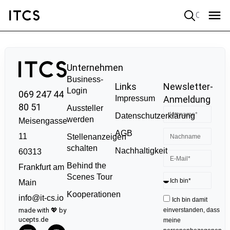
Quick search
Unternehmen
Business-
Links
Newsletter-
Login
069 247 44
Impressum
Anmeldung
80 51
Aussteller
Datenschutzerklärung
werden
Meisengasse
AGB
11
Stellenanzeigen
schalten
Nachhaltigkeit
60313
Behind the
Frankfurt am
Scenes Tour
Main
Kooperationen
info@it-cs.io
Ich bin damit
made with 💖 by
einverstanden, dass
ucepts.de
meine