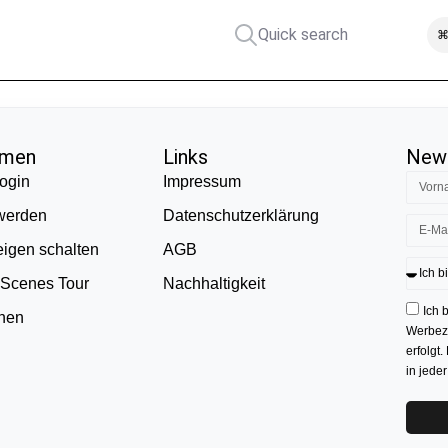
Quick search
⌘
hmen
Links
News
ogin
Impressum
 werden
Datenschutzerklärung
eigen schalten
AGB
 Scenes Tour
Nachhaltigkeit
Ich 
onen
Werbezw
erfolgt.
in jede