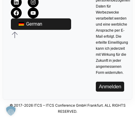
personenbezogenen
Daten für
Werbezwecke
verarbeitet werden
German
und eine werbliche
Ansprache per E-
Mail erfolgt. Die
erteilte Einwilligung
kann ich jederzeit
mit Wirkung für die
Zukunft in jeder
angemessenen
Form widerrufen.
Anmelden
© 2017-2026 ITCS – ITCS Conference GmbH Frankfurt. ALL RIGHTS
RESERVED.