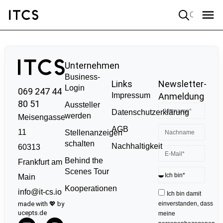
Quick search
Unternehmen
Business-
Links
Newsletter-
Login
069 247 44
Impressum
Anmeldung
80 51
Aussteller
Datenschutzerklärung
werden
Meisengasse
AGB
11
Stellenanzeigen
schalten
Nachhaltigkeit
60313
Behind the
Frankfurt am
Scenes Tour
Main
Kooperationen
info@it-cs.io
Ich bin damit
made with 💖 by
einverstanden, dass
ucepts.de
meine