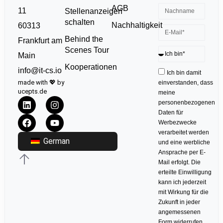
AGB
11
Stellenanzeigen
schalten
Nachhaltigkeit
60313
Behind the
Frankfurt am
Scenes Tour
Main
Kooperationen
info@it-cs.io
Ich bin damit
made with 💖 by
einverstanden, dass
ucepts.de
meine
personenbezogenen
Daten für
Werbezwecke
verarbeitet werden
German
und eine werbliche
Ansprache per E-
Mail erfolgt. Die
erteilte Einwilligung
kann ich jederzeit
mit Wirkung für die
Zukunft in jeder
angemessenen
Form widerrufen.