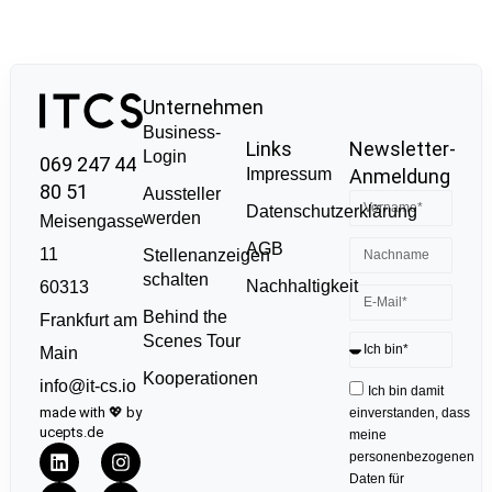
Unternehmen
Business-
Links
Newsletter-
Login
069 247 44
Impressum
Anmeldung
80 51
Aussteller
Datenschutzerklärung
werden
Meisengasse
AGB
11
Stellenanzeigen
schalten
Nachhaltigkeit
60313
Behind the
Frankfurt am
Scenes Tour
Main
Kooperationen
info@it-cs.io
Ich bin damit
made with 💖 by
einverstanden, dass
ucepts.de
meine
personenbezogenen
Daten für