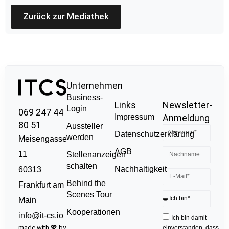
Zurück zur Mediathek
Unternehmen
Business-
Links
Newsletter-
Login
069 247 44
Impressum
Anmeldung
80 51
Aussteller
Datenschutzerklärung
werden
Meisengasse
AGB
11
Stellenanzeigen
schalten
Nachhaltigkeit
60313
Behind the
Frankfurt am
Scenes Tour
Main
Kooperationen
info@it-cs.io
Ich bin damit
made with 💖 by
einverstanden, dass