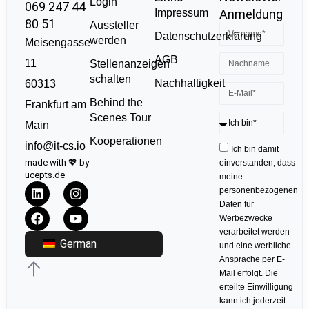
Login
069 247 44
Impressum
Anmeldung
80 51
Aussteller
Datenschutzerklärung
werden
Meisengasse
AGB
11
Stellenanzeigen
schalten
Nachhaltigkeit
60313
Behind the
Frankfurt am
Scenes Tour
Main
Kooperationen
info@it-cs.io
Ich bin damit
made with 💖 by
einverstanden, dass
ucepts.de
meine
personenbezogenen
Daten für
Werbezwecke
verarbeitet werden
German
und eine werbliche
Ansprache per E-
Mail erfolgt. Die
erteilte Einwilligung
kann ich jederzeit