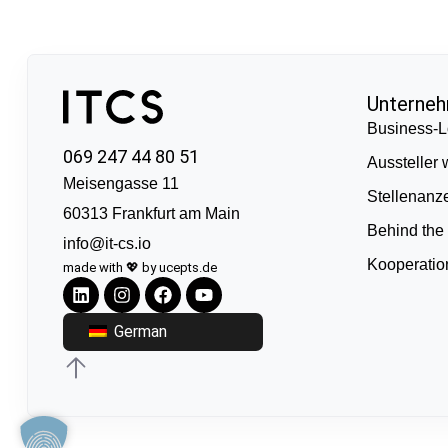
Unterne
Business-L
069 247 44 80 51
Aussteller
Meisengasse 11
Stellenanz
60313 Frankfurt am Main
Behind the
info@it-cs.io
Kooperati
made with 💖 by ucepts.de
German