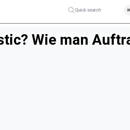
Quick search
⌘
stic? Wie man Auft