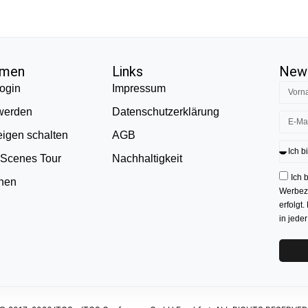
hmen
Links
News
ogin
Impressum
 werden
Datenschutzerklärung
eigen schalten
AGB
 Scenes Tour
Nachhaltigkeit
Ich 
onen
Werbezw
erfolgt.
in jede