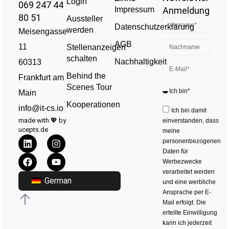
Login
069 247 44
Impressum
Anmeldung
80 51
Aussteller
Datenschutzerklärung
werden
Meisengasse
AGB
11
Stellenanzeigen
schalten
Nachhaltigkeit
60313
Behind the
Frankfurt am
Scenes Tour
Main
Kooperationen
info@it-cs.io
Ich bin damit
made with 💖 by
einverstanden, dass
ucepts.de
meine
personenbezogenen
Daten für
Werbezwecke
verarbeitet werden
German
und eine werbliche
Ansprache per E-
Mail erfolgt. Die
erteilte Einwilligung
kann ich jederzeit