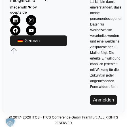
info@it-cs.io
Ich bin damit
made with 💖 by
einverstanden, dass
ucepts.de
meine
personenbezogenen
Daten für
Werbezwecke
verarbeitet werden
German
und eine werbliche
Ansprache per E-
Mail erfolgt. Die
erteilte Einwilligung
kann ich jederzeit
mit Wirkung für die
Zukunft in jeder
angemessenen
Form widerrufen.
Anmelden
© 2017-2026 ITCS – ITCS Conference GmbH Frankfurt. ALL RIGHTS
RESERVED.