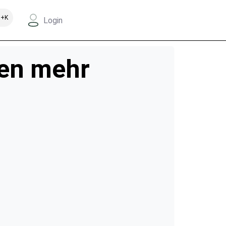
+K
Login
men mehr