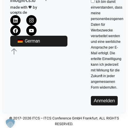
info@it-cs.io
Ich bin damit
made with 💖 by
einverstanden, dass
ucepts.de
meine
personenbezogenen
Daten für
Werbezwecke
verarbeitet werden
German
und eine werbliche
Ansprache per E-
Mail erfolgt. Die
erteilte Einwilligung
kann ich jederzeit
mit Wirkung für die
Zukunft in jeder
angemessenen
Form widerrufen.
Anmelden
© 2017-2026 ITCS – ITCS Conference GmbH Frankfurt. ALL RIGHTS
RESERVED.