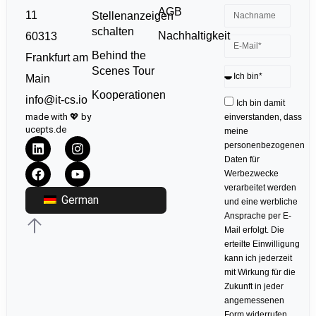
AGB
11
Stellenanzeigen
schalten
Nachhaltigkeit
60313
Behind the
Frankfurt am
Scenes Tour
Main
Kooperationen
info@it-cs.io
Ich bin damit
made with 💖 by
einverstanden, dass
ucepts.de
meine
personenbezogenen
Daten für
Werbezwecke
verarbeitet werden
German
und eine werbliche
Ansprache per E-
Mail erfolgt. Die
erteilte Einwilligung
kann ich jederzeit
mit Wirkung für die
Zukunft in jeder
angemessenen
Form widerrufen.