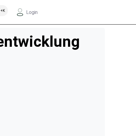
+K
Login
entwicklung