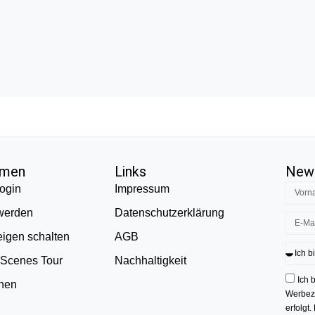
hmen
Links
News
ogin
Impressum
 werden
Datenschutzerklärung
eigen schalten
AGB
 Scenes Tour
Nachhaltigkeit
Ich 
onen
Werbezw
erfolgt.