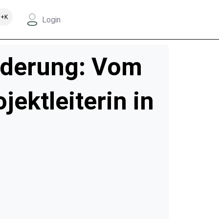
+K
Login
änderung: Vom
ektleiterin in