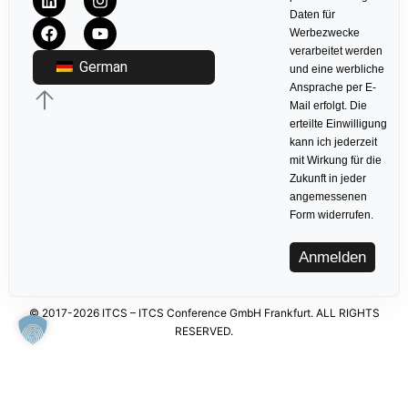
Daten für
Werbezwecke
verarbeitet werden
German
und eine werbliche
Ansprache per E-
Mail erfolgt. Die
erteilte Einwilligung
kann ich jederzeit
mit Wirkung für die
Zukunft in jeder
angemessenen
Form widerrufen.
Anmelden
© 2017-2026 ITCS – ITCS Conference GmbH Frankfurt. ALL RIGHTS
RESERVED.