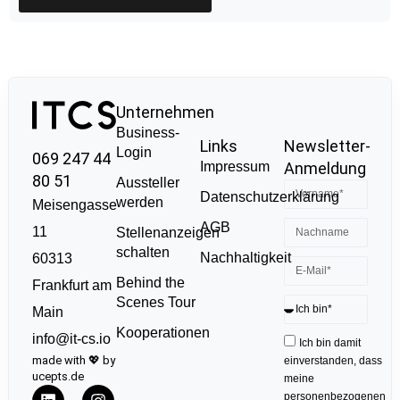
Unternehmen
Business-
Links
Newsletter-
Login
069 247 44
Impressum
Anmeldung
80 51
Aussteller
Datenschutzerklärung
werden
Meisengasse
AGB
11
Stellenanzeigen
schalten
Nachhaltigkeit
60313
Behind the
Frankfurt am
Scenes Tour
Main
Kooperationen
info@it-cs.io
Ich bin damit
made with 💖 by
einverstanden, dass
ucepts.de
meine
personenbezogenen