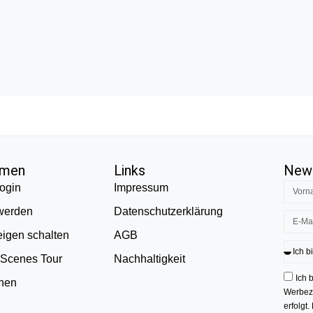
hmen
Links
News
ogin
Impressum
 werden
Datenschutzerklärung
eigen schalten
AGB
 Scenes Tour
Nachhaltigkeit
Ich 
onen
Werbezw
erfolgt.