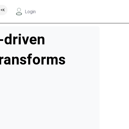
+K
Login
-driven
transforms