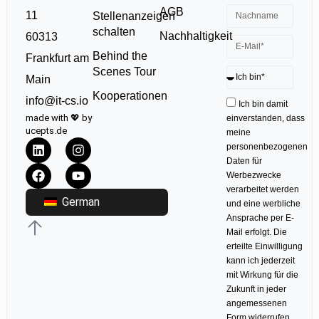
AGB
11
Stellenanzeigen
schalten
Nachhaltigkeit
60313
Behind the
Frankfurt am
Scenes Tour
Main
Kooperationen
info@it-cs.io
Ich bin damit
made with 💖 by
einverstanden, dass
ucepts.de
meine
personenbezogenen
Daten für
Werbezwecke
verarbeitet werden
German
und eine werbliche
Ansprache per E-
Mail erfolgt. Die
erteilte Einwilligung
kann ich jederzeit
mit Wirkung für die
Zukunft in jeder
angemessenen
Form widerrufen.