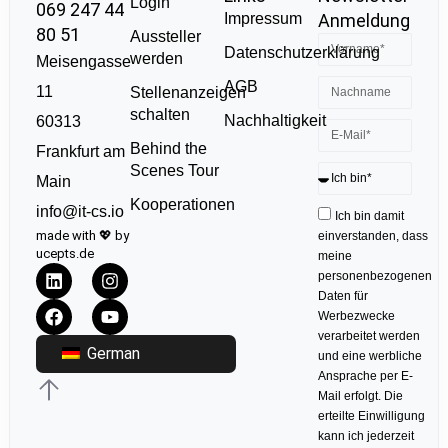
Login
069 247 44
Impressum
Anmeldung
80 51
Aussteller
Datenschutzerklärung
werden
Meisengasse
AGB
11
Stellenanzeigen
schalten
Nachhaltigkeit
60313
Behind the
Frankfurt am
Scenes Tour
Main
Kooperationen
info@it-cs.io
Ich bin damit
made with 💖 by
einverstanden, dass
ucepts.de
meine
personenbezogenen
Daten für
Werbezwecke
verarbeitet werden
German
und eine werbliche
Ansprache per E-
Mail erfolgt. Die
erteilte Einwilligung
kann ich jederzeit