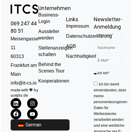
Unternehmen
Business-
Links
Newsletter-
Login
069 247 44
Impressum
Anmeldung
80 51
Aussteller
Datenschutzerklärung
werden
Meisengasse
AGB
11
Stellenanzeigen
schalten
Nachhaltigkeit
60313
Behind the
Frankfurt am
Scenes Tour
Main
Kooperationen
info@it-cs.io
Ich bin damit
made with 💖 by
einverstanden, dass
ucepts.de
meine
personenbezogenen
Daten für
Werbezwecke
verarbeitet werden
German
und eine werbliche
Ansprache per E-