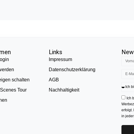
hmen
Links
News
ogin
Impressum
 werden
Datenschutzerklärung
eigen schalten
AGB
 Scenes Tour
Nachhaltigkeit
Ich 
onen
Werbezw
erfolgt.
in jede