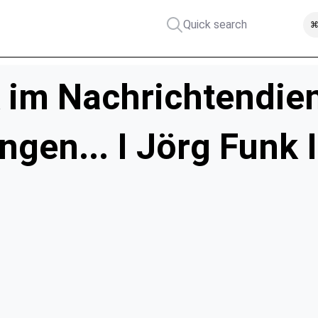
Quick search
⌘
 im Nachrichtendien
gen... I Jörg Funk 