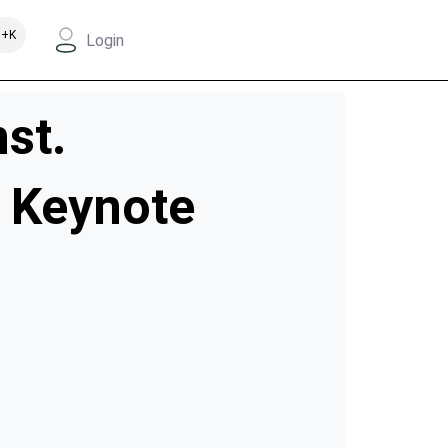
+K
Login
st.
I Keynote