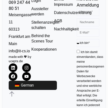
Login
069 247 44
Impressum
Anmeldung
80 51
Aussteller
Datenschutzerklärung
werden
Meisengasse
AGB
11
Stellenanzeigen
schalten
Nachhaltigkeit
60313
Behind the
Frankfurt am
Scenes Tour
Main
Kooperationen
info@it-cs.io
Ich bin damit
made with 💖 by
einverstanden, dass
ucepts.de
meine
personenbezogenen
Daten für
Werbezwecke
verarbeitet werden
German
und eine werbliche
Ansprache per E-
Mail erfolgt. Die
erteilte Einwilligung
kann ich jederzeit