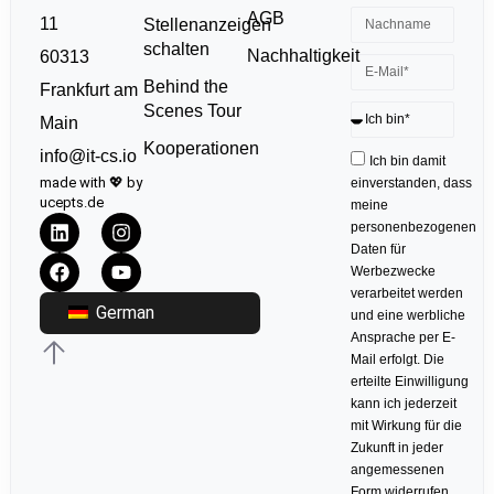
AGB
11
Stellenanzeigen
schalten
Nachhaltigkeit
60313
Behind the
Frankfurt am
Scenes Tour
Main
Kooperationen
info@it-cs.io
Ich bin damit
made with 💖 by
einverstanden, dass
ucepts.de
meine
personenbezogenen
Daten für
Werbezwecke
verarbeitet werden
German
und eine werbliche
Ansprache per E-
Mail erfolgt. Die
erteilte Einwilligung
kann ich jederzeit
mit Wirkung für die
Zukunft in jeder
angemessenen
Form widerrufen.