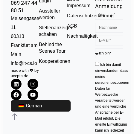
Login
069 247 44
Impressum
Anmeldung
80 51
Aussteller
Datenschutzerklärung
werden
Meisengasse
AGB
11
Stellenanzeigen
schalten
Nachhaltigkeit
60313
Behind the
Frankfurt am
Scenes Tour
Main
Kooperationen
info@it-cs.io
Ich bin damit
made with 💖 by
einverstanden, dass
ucepts.de
meine
personenbezogenen
Daten für
Werbezwecke
verarbeitet werden
German
und eine werbliche
Ansprache per E-
Mail erfolgt. Die
erteilte Einwilligung
kann ich jederzeit