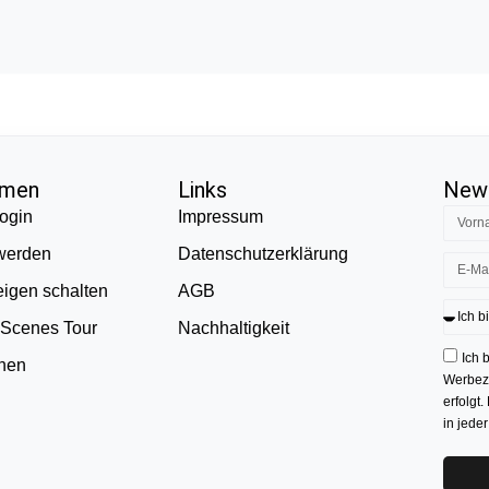
hmen
Links
News
ogin
Impressum
 werden
Datenschutzerklärung
eigen schalten
AGB
 Scenes Tour
Nachhaltigkeit
Ich 
onen
Werbezw
erfolgt.
in jede