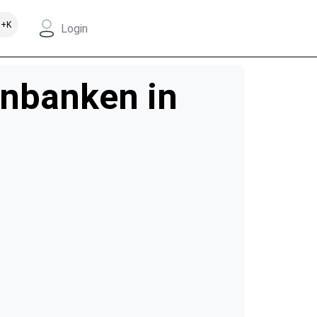
+K
Login
enbanken in