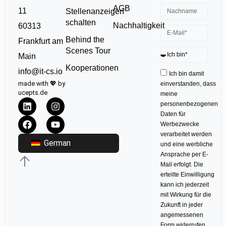
AGB
11
Stellenanzeigen
schalten
Nachhaltigkeit
60313
Behind the
Frankfurt am
Scenes Tour
Main
Kooperationen
info@it-cs.io
Ich bin damit
made with 💖 by
einverstanden, dass
ucepts.de
meine
personenbezogenen
Daten für
Werbezwecke
verarbeitet werden
German
und eine werbliche
Ansprache per E-
Mail erfolgt. Die
erteilte Einwilligung
kann ich jederzeit
mit Wirkung für die
Zukunft in jeder
angemessenen
Form widerrufen.