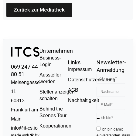
Zurück zur Mediathek
Unternehmen
Business-
Links
Newsletter-
Login
069 247 44
Impressum
Anmeldung
80 51
Aussteller
Datenschutzerklärung
werden
Meisengasse
AGB
11
Stellenanzeigen
schalten
Nachhaltigkeit
60313
Behind the
Frankfurt am
Scenes Tour
Main
Kooperationen
info@it-cs.io
Ich bin damit
made with 💖 by
einverstanden, dass