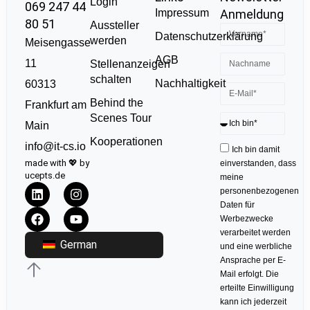
Login
069 247 44
Impressum
Anmeldung
80 51
Aussteller
Datenschutzerklärung
werden
Meisengasse
AGB
11
Stellenanzeigen
schalten
Nachhaltigkeit
60313
Behind the
Frankfurt am
Scenes Tour
Main
Kooperationen
info@it-cs.io
Ich bin damit
made with 💖 by
einverstanden, dass
ucepts.de
meine
personenbezogenen
Daten für
Werbezwecke
verarbeitet werden
German
und eine werbliche
Ansprache per E-
Mail erfolgt. Die
erteilte Einwilligung
kann ich jederzeit