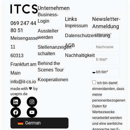
Unternehmen
Business-
Links
Newsletter-
Login
069 247 44
Impressum
Anmeldung
80 51
Aussteller
Datenschutzerklärung
werden
Meisengasse
AGB
11
Stellenanzeigen
schalten
Nachhaltigkeit
60313
Behind the
Frankfurt am
Scenes Tour
Main
Kooperationen
info@it-cs.io
Ich bin damit
made with 💖 by
einverstanden, dass
ucepts.de
meine
personenbezogenen
Daten für
Werbezwecke
verarbeitet werden
German
und eine werbliche
Ansprache per E-