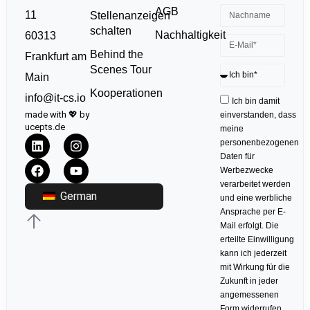
AGB
11
Stellenanzeigen
schalten
Nachhaltigkeit
60313
Behind the
Frankfurt am
Scenes Tour
Main
Kooperationen
info@it-cs.io
Ich bin damit
made with 💖 by
einverstanden, dass
ucepts.de
meine
personenbezogenen
Daten für
Werbezwecke
verarbeitet werden
German
und eine werbliche
Ansprache per E-
Mail erfolgt. Die
erteilte Einwilligung
kann ich jederzeit
mit Wirkung für die
Zukunft in jeder
angemessenen
Form widerrufen.