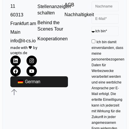
AGB
11
Stellenanzeigen
schalten
Nachhaltigkeit
60313
Behind the
Frankfurt am
Scenes Tour
Main
Kooperationen
info@it-cs.io
Ich bin damit
made with 💖 by
einverstanden, dass
ucepts.de
meine
personenbezogenen
Daten für
Werbezwecke
verarbeitet werden
German
und eine werbliche
Ansprache per E-
Mail erfolgt. Die
erteilte Einwilligung
kann ich jederzeit
mit Wirkung für die
Zukunft in jeder
angemessenen
Form widerrufen.