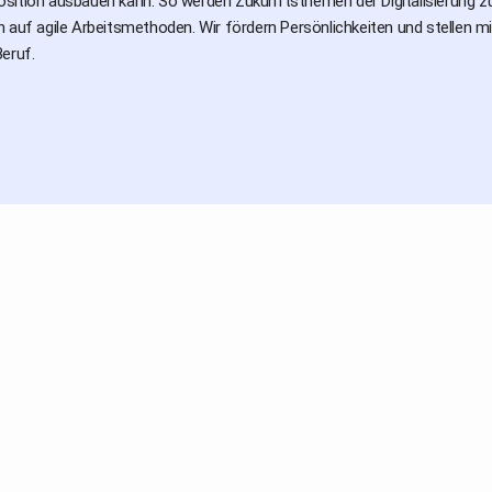
sition ausbauen kann. So werden Zukunftsthemen der Digitalisierung zu 
n auf agile Arbeitsmethoden. Wir fördern Persönlichkeiten und stellen 
eruf.