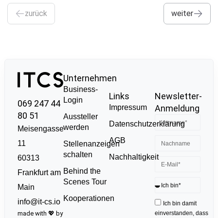
zurück
weiter
Unternehmen
Business-
Links
Newsletter-
Login
069 247 44
Impressum
Anmeldung
80 51
Aussteller
Datenschutzerklärung
werden
Meisengasse
AGB
11
Stellenanzeigen
schalten
Nachhaltigkeit
60313
Behind the
Frankfurt am
Scenes Tour
Main
Kooperationen
info@it-cs.io
Ich bin damit
made with 💖 by
einverstanden, dass