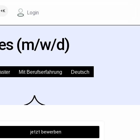
+K
Login
ces (m/w/d)
aster
Mit Berufserfahrung
Deutsch
jetzt bewerben