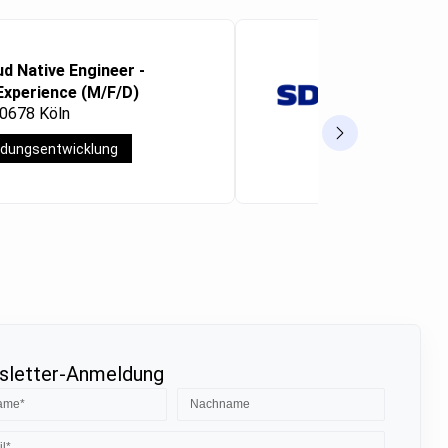
ud Native Engineer -
Microsoft 
Experience (M/F/D)
Consultan
50678 Köln
Frankfurt a
dungsentwicklung
Vollzeit
letter-Anmeldung