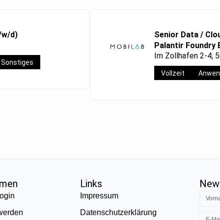
/w/d)
Senior Data / Clo
Palantir Foundry 
Im Zollhafen 2-4, 
Sonstiges
Vollzeit
Anwen
hmen
Links
News
ogin
Impressum
 werden
Datenschutzerklärung