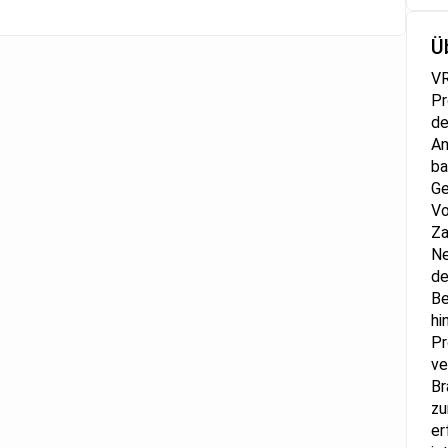
Ü
VR
Pr
de
An
ba
Ge
Vo
Za
Ne
de
Be
hi
Pr
ve
Br
zu
er