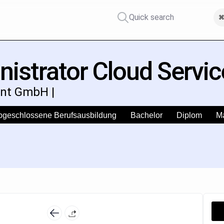
Quick search
⌘
istrator Cloud Servi
nt GmbH |
bgeschlossene Berufsausbildung
Bachelor
Diplom
M