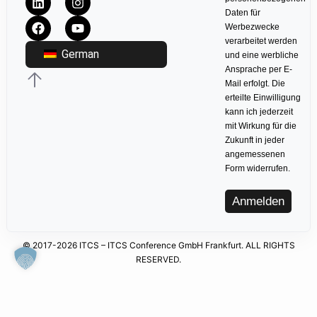
Daten für
Werbezwecke
verarbeitet werden
German
und eine werbliche
Ansprache per E-
Mail erfolgt. Die
erteilte Einwilligung
kann ich jederzeit
mit Wirkung für die
Zukunft in jeder
angemessenen
Form widerrufen.
Anmelden
© 2017-2026 ITCS – ITCS Conference GmbH Frankfurt. ALL RIGHTS
RESERVED.