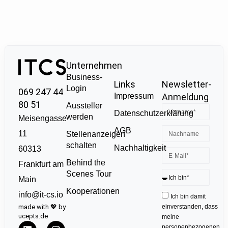
Unternehmen
Business-
Links
Newsletter-
Login
069 247 44
Impressum
Anmeldung
80 51
Aussteller
Datenschutzerklärung
werden
Meisengasse
AGB
11
Stellenanzeigen
schalten
Nachhaltigkeit
60313
Behind the
Frankfurt am
Scenes Tour
Main
Kooperationen
info@it-cs.io
Ich bin damit
made with 💖 by
einverstanden, dass
ucepts.de
meine
personenbezogenen