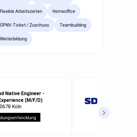
Flexible Arbeitszeiten
Homeoffice
ÖPNV-Ticket / Zuschuss
Teambuilding
Weiterbildung
ud Native Engineer -
Microsoft 
Experience (M/F/D)
Consultan
50678 Köln
Frankfurt a
dungsentwicklung
Vollzeit