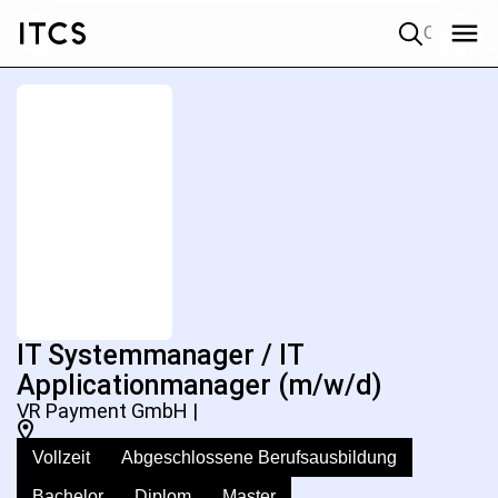
Quick search
IT Systemmanager / IT
Applicationmanager (m/w/d)
VR Payment GmbH |
Vollzeit
Abgeschlossene Berufsausbildung
Bachelor
Diplom
Master