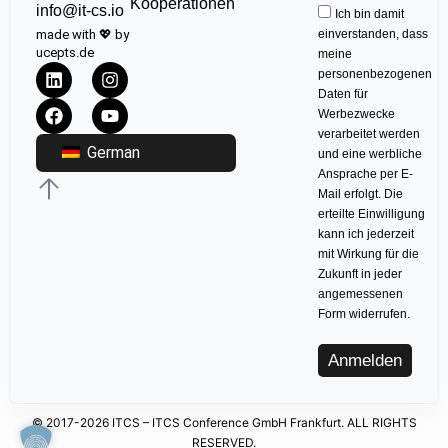
Kooperationen
info@it-cs.io
Ich bin damit
made with 💖 by
einverstanden, dass
ucepts.de
meine
personenbezogenen
Daten für
Werbezwecke
verarbeitet werden
German
und eine werbliche
Ansprache per E-
Mail erfolgt. Die
erteilte Einwilligung
kann ich jederzeit
mit Wirkung für die
Zukunft in jeder
angemessenen
Form widerrufen.
Anmelden
© 2017-2026 ITCS – ITCS Conference GmbH Frankfurt. ALL RIGHTS
RESERVED.