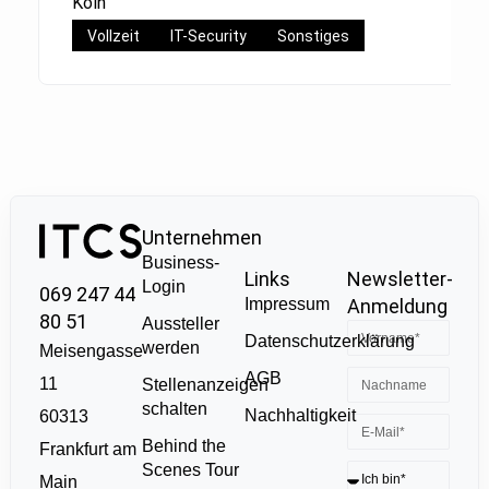
Köln
Vollzeit
IT-Security
Sonstiges
Unternehmen
Business-
Links
Newsletter-
Login
069 247 44
Impressum
Anmeldung
80 51
Aussteller
Datenschutzerklärung
werden
Meisengasse
AGB
11
Stellenanzeigen
schalten
Nachhaltigkeit
60313
Behind the
Frankfurt am
Scenes Tour
Main